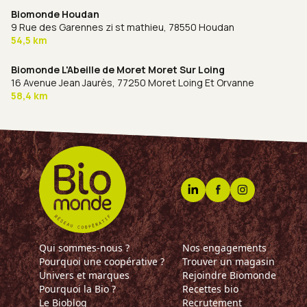
Biomonde Houdan
9 Rue des Garennes zi st mathieu,
78550 Houdan
54,5 km
Biomonde L'Abeille de Moret Moret Sur Loing
16 Avenue Jean Jaurès,
77250 Moret Loing Et Orvanne
58,4 km
Qui sommes-nous ?
Nos engagements
Pourquoi une coopérative ?
Trouver un magasin
Univers et marques
Rejoindre Biomonde
Pourquoi la Bio ?
Recettes bio
Le Bioblog
Recrutement