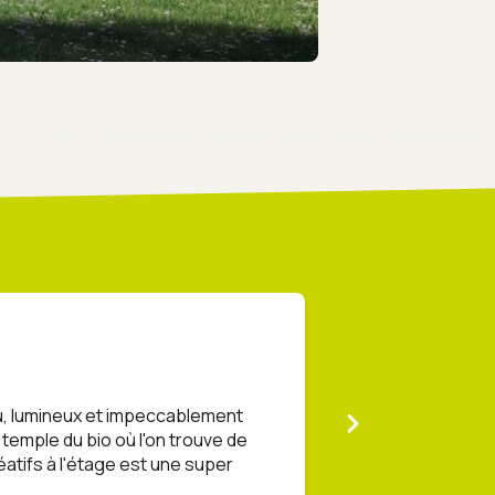
Jasna Dsty
u, lumineux et impeccablement
Super accueil, ma
 temple du bio où l'on trouve de
Un espace où l’on
réatifs à l'étage est une super
À l’étage des ate
!