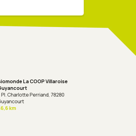
21 juin 2025
Biomonde La COOP Villaroise
Guyancourt
 Pl. Charlotte Perriand,
78280
Guyancourt
46,6 km