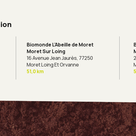
gion
Biomonde L'Abeille de Moret
Moret Sur Loing
s
16 Avenue Jean Jaurès,
77250
2
Moret Loing Et Orvanne
M
51,0 km