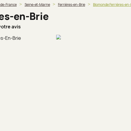
e-de-France
Seine-et-Marne
Ferrières-en-Brie
Biomonde Ferrières-en-
es-en-Brie
otre avis
es-En-Brie