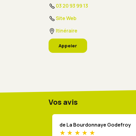
03 20 93 99 13
Site Web
Itinéraire
Appeler
Vos avis
de La Bourdonnaye Godefroy