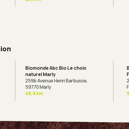
gion
Biomonde Abc Bio Le choix
naturel Marly
259b Avenue Henri Barbusse,
2
59770 Marly
48,9 km