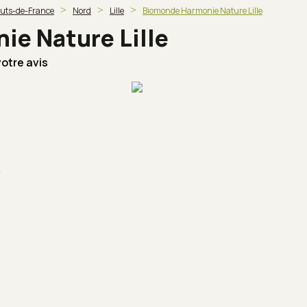
uts-de-France
Nord
Lille
Biomonde Harmonie Nature Lille
e Nature Lille
otre avis
0