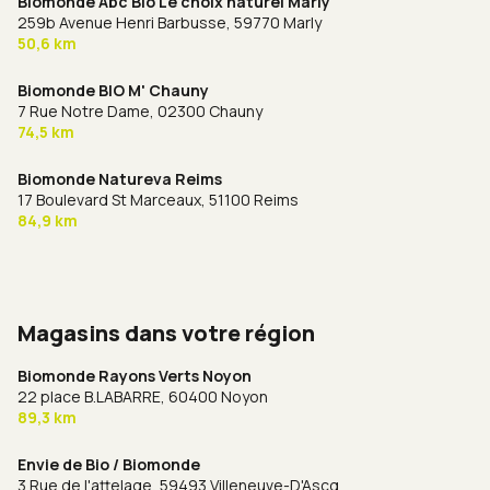
Biomonde Abc Bio Le choix naturel Marly
259b Avenue Henri Barbusse,
59770 Marly
50,6 km
Biomonde BIO M' Chauny
7 Rue Notre Dame,
02300 Chauny
74,5 km
Biomonde Natureva Reims
17 Boulevard St Marceaux,
51100 Reims
84,9 km
Magasins dans votre région
Biomonde Rayons Verts Noyon
22 place B.LABARRE,
60400 Noyon
89,3 km
Envie de Bio / Biomonde
3 Rue de l'attelage,
59493 Villeneuve-D'Ascq