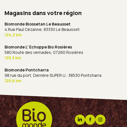
Magasins dans votre région
Biomonde Biossetan Le Beausset
4 Rue Paul Cézanne,
83330 Le Beausset
124,2 km
Biomonde L' Echoppe Bio Rosières
580 Route des vernades,
07260 Rosières
125,3 km
Biomonde Pontcharra
98 rue du port, Derrière SUPER U ,
38530 Pontcharra
125,6 km