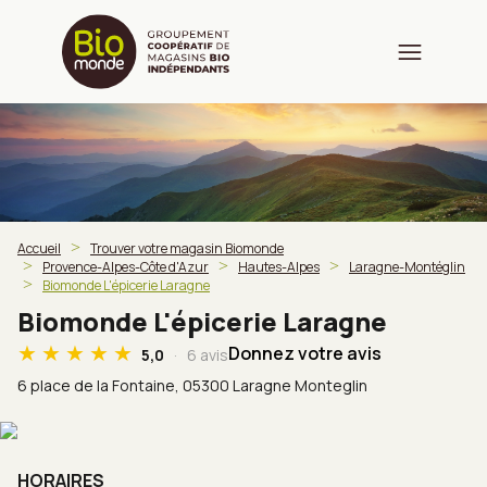
Accueil
Trouver votre magasin Biomonde
Provence-Alpes-Côte d'Azur
Hautes-Alpes
Laragne-Montéglin
Biomonde L'épicerie Laragne
Biomonde L'épicerie Laragne
Donnez votre avis
5,0
6 avis
6 place de la Fontaine,
05300 Laragne Monteglin
HORAIRES