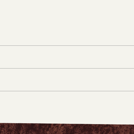
Nouvelle-Aquitaine
Occitani
Grande-Terre
Auvergn
Grand Est
Centre-Va
Provence-Alpes-Côte d'Azur
Province
Ardèche
Ariège
Essonne
Haute-Sa
Rhône
Tarn
Yvelines
Doubs
Nemours
Lavaur
Châlons-en-Champagne
Saint-La
Cadours
Moutiers
Pierry
Laragne-