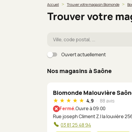
Accueil
Trouver votre magasin Biomonde
Bo
Trouver votre m
Ouvert actuellement
Nos magasins à Saône
Biomonde Malouvière Saôn
4,9
88 avis
Fermé.
Ouvre à 09:00
Rue joseph Climent Z.I la louvière 2
03 81 25 48 94