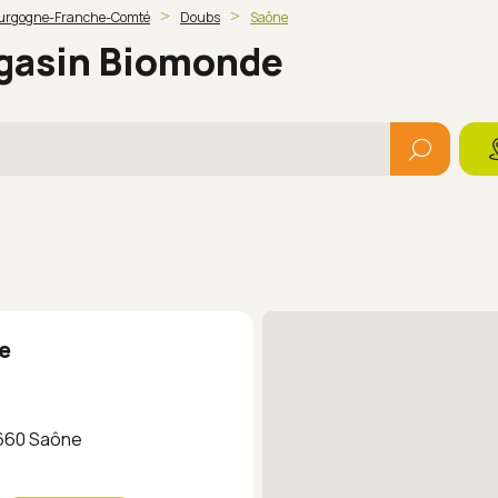
urgogne-Franche-Comté
Doubs
Saône
agasin Biomonde
e
5660 Saône