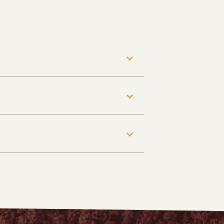
e
e-Rhône-Alpes
l de Loire
 Sud
voie
urent-Blangy
Montéglin