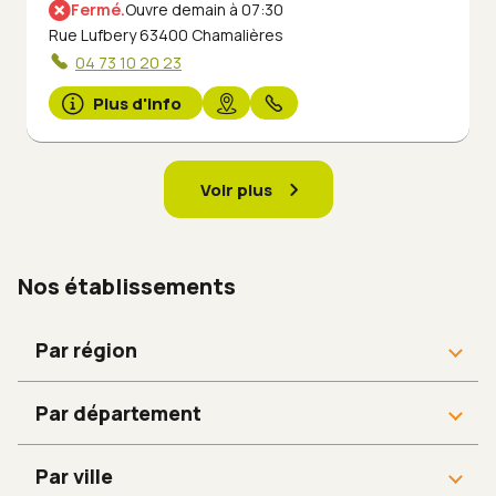
Fermé.
Ouvre demain à 07:30
Rue Lufbery 63400 Chamalières
04 73 10 20 23
Plus d'info
Voir plus
Nos établissements
Par région
Bretagne
Par département
Provence-Alpes-Côte d'Azur
Arrondissement de Cayenne
Bourgogne-Franche-Comté
Vendée
Par ville
Grande-Terre
Loir-et-Cher