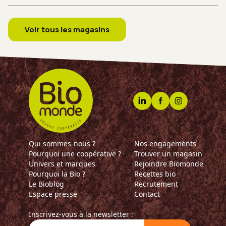
Province Sud
Landes
Occitanie
Creuse
Mornant
Nouvelle-Aquitaine
Aude
Tarascon-sur-Ariège
Île-de-France
Vosges
Écommoy
Voir tous les magasins
Normandie
Ariège
Les Herbiers
Centre-Val de Loire
Oise
Tavers
Grand Est
Dordogne
Moret-Loing-et-Orvanne
Pas-de-Calais
Saint-Laurent-Blangy
Gironde
L'Escarène
Ardèche
Quillan
Reims
Belleville-en-Beaujolais
Cherbourg-en-Cotentin
Qui sommes-nous ?
Nos engagements
Pourquoi une coopérative ?
Trouver un magasin
Univers et marques
Rejoindre Biomonde
Pourquoi la Bio ?
Recettes bio
Le Bioblog
Recrutement
Espace presse
Contact
Inscrivez-vous à la newsletter :